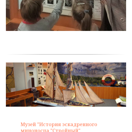
Музей "История эскадренного
миноносца "Стройный"