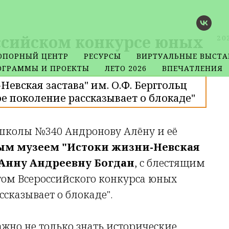
оссийском конкурсе юных
20
ОПОРНЫЙ ЦЕНТР
РЕСУРСЫ
ВИРТУАЛЬНЫЕ ВЫСТА
ОГРАММЫ И ПРОЕКТЫ
ЛЕТО 2026
ВПЕЧАТЛЕНИЯ
евская застава" им. О.Ф. Берггольц
е поколение рассказывает о блокаде"
 школы №340 Андронову Алёну и её
м музеем "Истоки жизни-Невская
Анну Андреевну Богдан
, с блестящим
том Всероссийского конкурса юных
ссказывает о блокаде".
ажно не только знать исторические