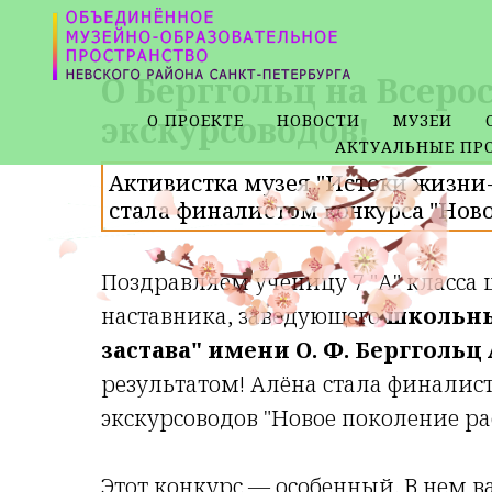
О Берггольц на Всер
экскурсоводов!
О ПРОЕКТЕ
НОВОСТИ
МУЗЕИ
АКТУАЛЬНЫЕ ПР
Активистка музея "Истоки жизни-Н
стала финалистом конкурса "Ново
Поздравляем ученицу 7 "А" класса
наставника, заведующего
школьны
застава" имени О. Ф. Берггольц
результатом! Алёна стала финалис
экскурсоводов "Новое поколение ра
Этот конкурс — особенный. В нем в