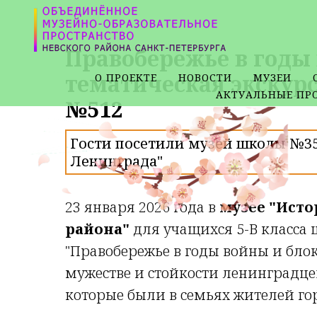
Правобережье в годы
тематическая экскур
О ПРОЕКТЕ
НОВОСТИ
МУЗЕИ
АКТУАЛЬНЫЕ ПР
№512
Гости посетили музей школы №35
Ленинграда"
23 января 2026 года в
музее "Ист
района"
для учащихся 5-В класса
"Правобережье в годы войны и блок
мужестве и стойкости ленинградце
которые были в семьях жителей го