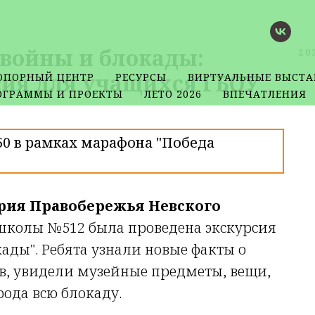
 войны и блокады:
20
сия для учащихся ГБОУ
ОПОРНЫЙ ЦЕНТР
РЕСУРСЫ
ВИРТУАЛЬНЫЕ ВЫСТА
ОГРАММЫ И ПРОЕКТЫ
ЛЕТО 2026
ВПЕЧАТЛЕНИЯ
0 в рамках марафона "Победа
ория Правобережья Невского
 школы №512 была проведена экскурсия
ады". Ребята узнали новые факты о
в, увидели музейные предметы, вещи,
рода всю блокаду.