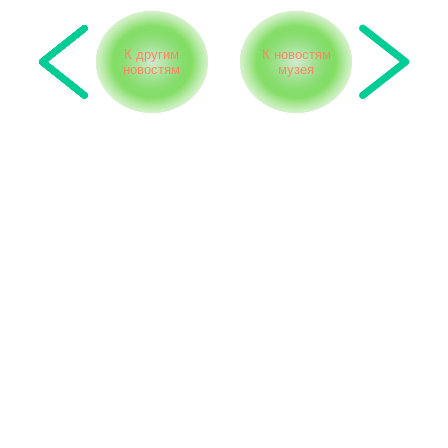
К другим
К новостям
новостям
музея