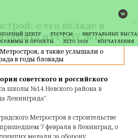
трой: о его вкладе в
20
 ребята из ГБОУ №14
ОПОРНЫЙ ЦЕНТР
РЕСУРСЫ
ВИРТУАЛЬНЫЕ ВЫСТА
ОГРАММЫ И ПРОЕКТЫ
ЛЕТО 2026
ВПЕЧАТЛЕНИЯ
Метростроя, а также услышали о
ада в годы блокады
тории советского и российского
са школы №14 Невского района в
а Ленинграда".
адского Метростроя в строительстве
, пришедшем 7 февраля в Ленинград, о
лучивших медали за оборону