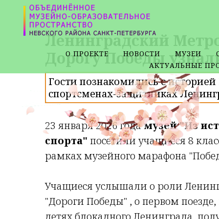
Ленинградский Метрос
Дорогу Победы узнали
О ПРОЕКТЕ
НОВОСТИ
МУЗЕИ
АКТУАЛЬНЫЕ ПР
Гости познакомились с историей 
спортсменах-защитниках Ленингр
23 января 2026 года
музей "Из ис
спорта"
посетили учащиеся 8 клас
рамках музейного марафона "Побед
Учащиеся услышали о роли Ленингр
"Дороги Победы" , о первом поезде
детях блокадного Ленинграда, по