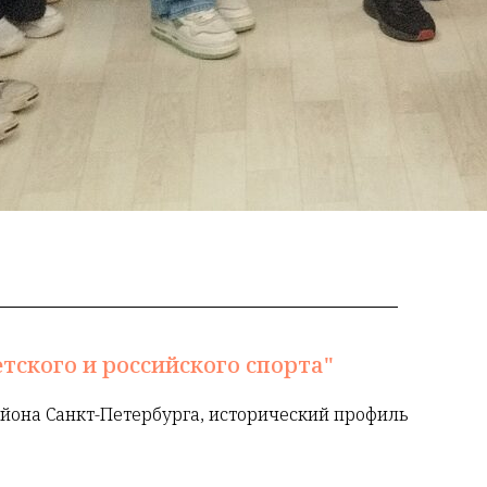
тского и российского спорта"
йона Санкт-Петербурга, исторический профиль