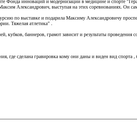
нте Фонда инноваций и модернизации в медицине и спорте "Гер
Максим Александрович, выступая на этих соревнованиях. Он сам
курсию по выставке и подарила Максиму Александровичу проспек
ии. Тяжелая атлетика" .
лей, кубков, баннеров, грамот зависит и результаты проведения 
ния, где сделана гравировка кому они даны и виден вид спорта ,