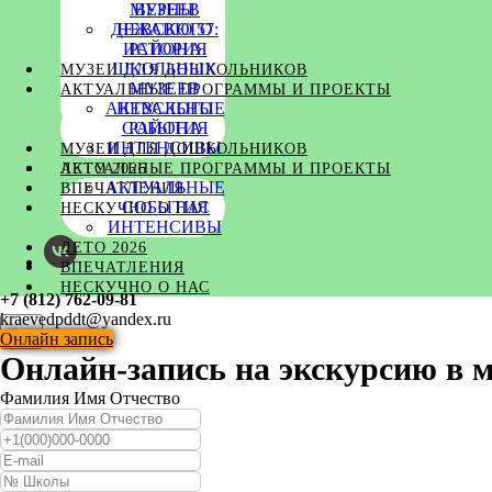
МУЗЕЕВ
ВЕРНЫ
ДЕЖАВЮ 57:
НЕВСКОГО
ИСТОРИЯ
РАЙОНА
ШКОЛЬНЫХ
МУЗЕИ ДЛЯ ДОШКОЛЬНИКОВ
МУЗЕЕВ
АКТУАЛЬНЫЕ ПРОГРАММЫ И ПРОЕКТЫ
АКТУАЛЬНЫЕ
НЕВСКОГО
СОБЫТИЯ
РАЙОНА
ИНТЕНСИВЫ
МУЗЕИ ДЛЯ ДОШКОЛЬНИКОВ
ЛЕТО 2026
АКТУАЛЬНЫЕ ПРОГРАММЫ И ПРОЕКТЫ
АКТУАЛЬНЫЕ
ВПЕЧАТЛЕНИЯ
СОБЫТИЯ
НЕСКУЧНО О НАС
ИНТЕНСИВЫ
ЛЕТО 2026
ВПЕЧАТЛЕНИЯ
НЕСКУЧНО О НАС
+7 (812) 762-09-81
kraevedpddt@yandex.ru
Онлайн запись
Онлайн-запись на экскурсию в м
Фамилия Имя Отчество