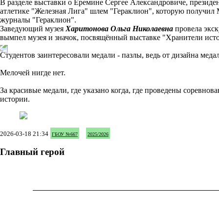
В разделе выставки о Еремине Сергее Александровиче, президе
атлетике "Железная Лига" шлем "Гераклион", которую получил 
журналы "Гераклион".
Заведующий музея
Харитонова Ольга Николаевна
провела экс
вымпел музея и значок, посвящённый выставке "Хранители истор
Студентов заинтересовали медали - пазлы, ведь от дизайна меда
Мелочей нигде нет.
За красивые медали, где указано когда, где проведены соревнова
истории.
2026-03-18 21:34
ГБОУ №667
2025/2026
Главный герой