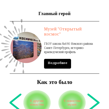
Главный герой
Музей "Открытый
космос"
ГБОУ школа №690 Невского района
Санкт-Петербурга, историко-
краеведческий профиль
Подробнее
Как это было
К другим
К новостям
новостям
музея