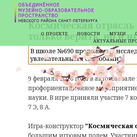
Космическая отрасль 
только верить, но и и
О ПРОЕКТЕ
НОВОСТИ
МУЗЕИ
АКТУАЛЬНЫЕ ПР
В школе №690 продолжают иссле
увлекательными способами"
9 февраля 2026 года в актовом за
профориентационное мероприятие,
науки. В игре приняли участие 7 коман
7 Э, 8 А.
Игра-конструктор
"Космическая 
большим игровым полем. Участник