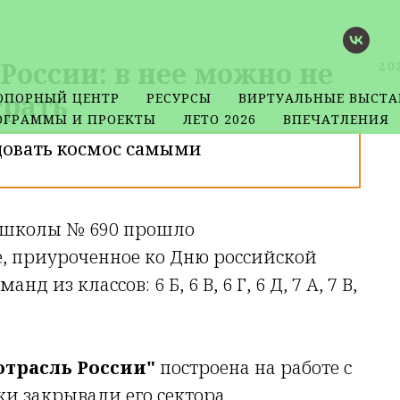
России: в нее можно не
20
грать
ОПОРНЫЙ ЦЕНТР
РЕСУРСЫ
ВИРТУАЛЬНЫЕ ВЫСТА
ОГРАММЫ И ПРОЕКТЫ
ЛЕТО 2026
ВПЕЧАТЛЕНИЯ
довать космос самыми
ле школы № 690 прошло
 приуроченное ко Дню российской
д из классов: 6 Б, 6 В, 6 Г, 6 Д, 7 А, 7 В,
отрасль России"
построена на работе с
и закрывали его сектора