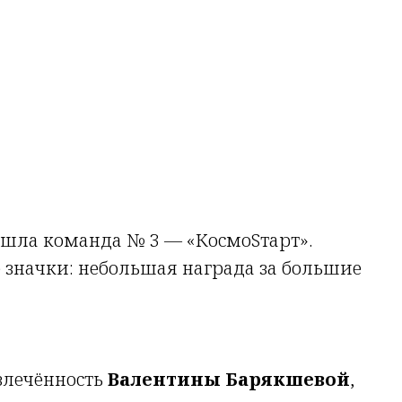
ышла команда № 3 — «КосмоSтарт».
 значки: небольшая награда за большие
влечённость
Валентины Барякшевой
,