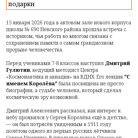
подарки
15 января 2026 года в актовом зале нового корпуса
школы № 690 Невского района прошла встреча с
историком, чья работа во многом связана с
сохранением памяти о самом грандиозном
прорыве человечества.
Перед учениками 7-8 классов выступил
Дмитрий
Гулютин
, ведущий методист Центра
«Космонавтика и авиация» на ВДНХ. Его лекция
"С
именем Королёва"
была посвящена не просто
биографии, а судьбе человека, который сделал
космическую эру возможной.
Дмитрий Алексеевич рассказал, как интерес к
небу проявился у Сергея Королёва ещё в детстве,
— он был потрясён увиденным в 1911 году
полётом одного из первых русских лётчиков
Сергея Уточкина. В школьные годы в Одессе он