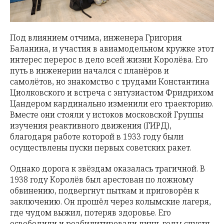
Под влиянием отчима, инженера Григория
Баланина, и участия в авиамодельном кружке этот
интерес перерос в дело всей жизни Королёва. Его
путь в инженерии начался с планёров и
самолётов, но знакомство с трудами Константина
Циолковского и встреча с энтузиастом Фридрихом
Цандером кардинально изменили его траекторию.
Вместе они стояли у истоков московской Группы
изучения реактивного движения (ГИРД),
благодаря работе которой в 1933 году были
осуществлены пуски первых советских ракет.
Однако дорога к звёздам оказалась трагичной. В
1938 году Королёв был арестован по ложному
обвинению, подвергнут пыткам и приговорён к
заключению. Он прошёл через колымские лагеря,
где чудом выжил, потеряв здоровье. Его
освободили и реабилитировали лишь годы спустя.