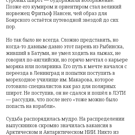
суровых широт — будоражили воображение.
Позже его кумиром и ориентиром стал великий
норвежец Фритьоф Нансен, чей образ для
Боярского остаётся путеводной звездой до сих
пор.
Но так было не всегда. Сложно представить, но
когда-то давным-давно этот парень из Рыбинска,
живший в Батуми, не умел ходить на лыжах, не
говорил по-английски, но горячо мечтал о карьере
моряка или полярника. Его путь к мечте начался с
переезда в Ленинград и попытки поступить в
мореходное училище им. Макарова, которое
готовило специалистов как раз для полярных
широт. Не поступив, он не сдался и пошёл в ЛЭТИ
— рассудив, что после него «тоже можно было
попасть на корабли».
Судьба распорядилась мудро. На распределении
выпускников скромно значилась вакансия в
Арктическом и Антарктическом НИИ. Никто из