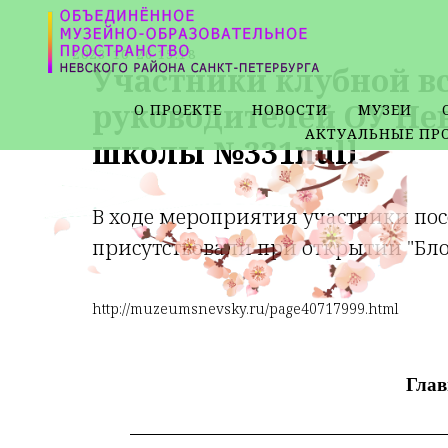
2023-10-26 15:18
Участники клубной 
руководителей ОУ Нев
О ПРОЕКТЕ
НОВОСТИ
МУЗЕИ
АКТУАЛЬНЫЕ ПР
школы №331
null
В ходе мероприятия участники по
присутствовали при открытии "Бл
http://muzeumsnevsky.ru/page40717999.html
Глав