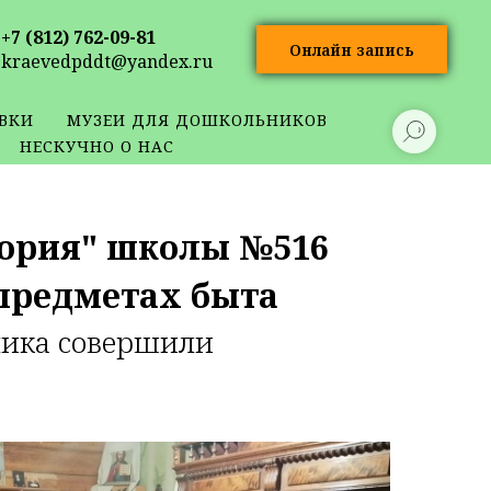
+7 (812) 762-09-81
Онлайн запись
kraevedpddt@yandex.ru
ВКИ
МУЗЕИ ДЛЯ ДОШКОЛЬНИКОВ
НЕСКУЧНО О НАС
тория" школы №516
предметах быта
ника совершили