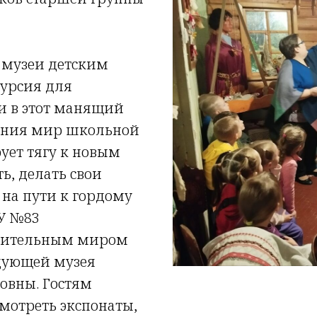
 музеи детским
курсия для
и в этот манящий
ения мир школьной
ует тягу к новым
ь, делать свои
 на пути к гордому
ОУ №83
ивительным миром
едующей музея
овны. Гостям
мотреть экспонаты,