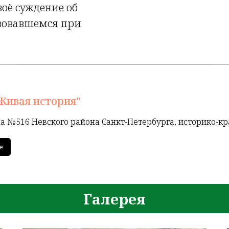
воё суждение об
ьзовавшемся при
Живая история"
а №516 Невского района Санкт-Петербурга, историко-к
е
Галерея