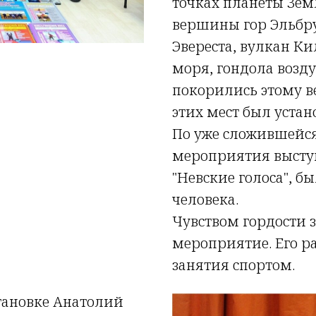
точках планеты Зем
вершины гор Эльбру
Эвереста, вулкан К
моря, гондола возд
покорились этому в
этих мест был уста
По уже сложившейс
мероприятия высту
"Невские голоса", б
человека.
Чувством гордости 
мероприятие. Его р
занятия спортом.
тановке Анатолий