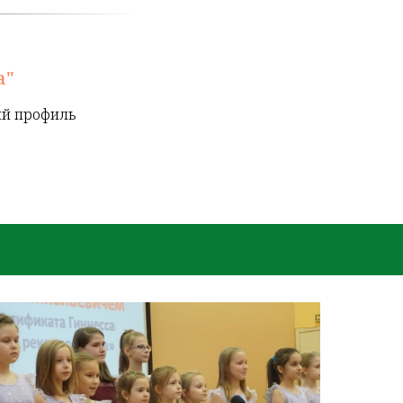
а"
ий профиль