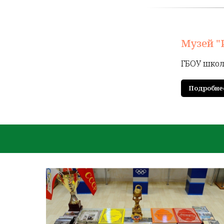
Музей "
ГБОУ школ
Подробне