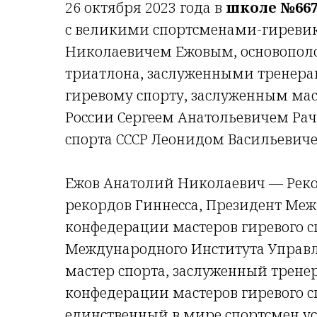
26 октября 2023 года в
школе №66
с великими спортсменами-гиреви
Николаевичем Ежовым
, основопо
триатлона, заслуженными тренера
гиревому спорту, заслуженным ма
России
Сергеем Анатольевичем Ра
спорта СССР
Леонидом Васильевич
Ежов Анатолий Николаевич — Рек
рекордов Гиннесса, Президент Ме
конфедерации мастеров гиревого с
Международного Института Управ
мастер спорта, заслуженный трен
конфедерации мастеров гиревого с
единственный в мире спортсмен у