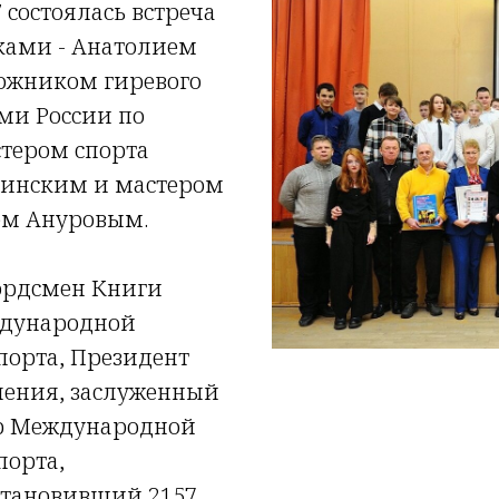
7
состоялась встреча
ками -
Анатолием
ложником гиревого
ми России по
стером спорта
чинским
и мастером
ем Ануровым
.
ордсмен Книги
ждународной
порта, Президент
ления, заслуженный
ер Международной
порта,
становивший 2157