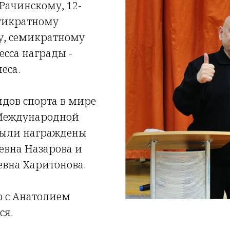
Рачинскому, 12-
тикратному
у, семикратному
сса награды -
еса.
идов спорта в мире
Международной
были награждены
евна Назарова и
вна Харитонова.
о с Анатолием
ся.