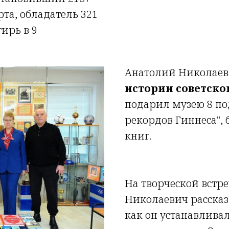
та, обладатель 321
ирь в 9
Анатолий Николаев
истории советског
подарил музею 8 п
рекордов Гиннеса",
книг.
На творческой встр
Николаевич рассказ
как он устанавлива