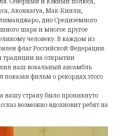
ля. Северный и Южный полюса,
са, Аконкагуа, Мак-Кинли,
илиманджаро, дно Средиземного
ушного шара и многое другое
еликому человеку. В каждом из
новлен флаг Российской Федерации.
я традиции на открытии
пил наш вокальный ансамбль
ыл показан фильм о рекордах этого
за нашу страну было проникнуто
ассказ возможно вдохновит ребят на