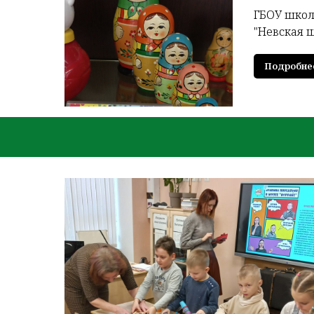
ГБОУ школ
"Невская 
Подробне