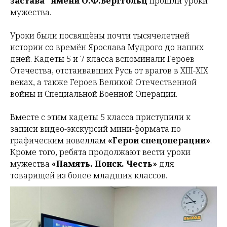
застава" имени О.Ф.Берггольц
прошли уроки
мужества.
Уроки были посвящёны почти тысячелетней
истории со времён Ярослава Мудрого до наших
дней. Кадеты 5 и 7 класса вспоминали Героев
Отечества, отстаивавших Русь от врагов в XIII-XIX
веках, а также Героев Великой Отечественной
войны и Специальной Военной Операции.
Вместе с этим кадеты 5 класса приступили к
записи видео-экскурсий мини-формата по
графическим новеллам
«Герои спецоперации»
.
Кроме того, ребята продолжают вести уроки
мужества
«Память. Поиск. Честь»
для
товарищей из более младших классов.