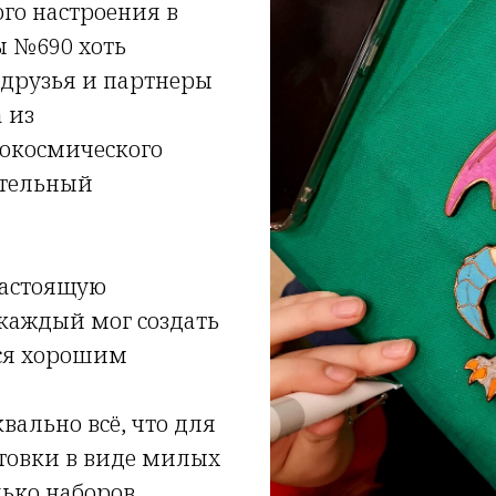
го настроения в
 №690 хоть
е друзья и партнеры
 из
рокосмического
ательный
настоящую
е каждый мог создать
ься хорошим
вально всё, что для
отовки в виде милых
ько наборов