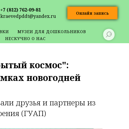
+7 (812) 762-09-81
Онлайн запись
kraevedpddt@yandex.ru
ВКИ
МУЗЕИ ДЛЯ ДОШКОЛЬНИКОВ
НЕСКУЧНО О НАС
рытый космос":
рамках новогодней
али друзья и партнеры из
оения (ГУАП)