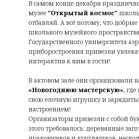
В самом конце декабря празднично
музее
"Открытый космос"
школы
отбавляй. А всё потому, что добры
школьного музейного пространства
Государственного университета аэ
приборостроения
привезли увлек
интерактив к ним в гости!
В актовом зале они организовали 
«Новогоднюю мастерскую»
, гд
свою елочную игрушку и зарядит
настроением!
Организаторы привезли с собой бук
этого требовалось: деревянные заг
дракончиков и кругляшков, нескол