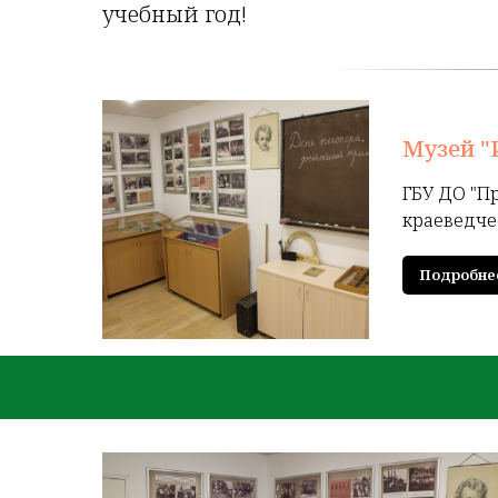
учебный год!
Музей "
ГБУ ДО "П
краеведче
Подробне