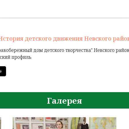
История детского движения Невского райо
равобережный дом детского творчества" Невского район
ский профиль
е
Галерея