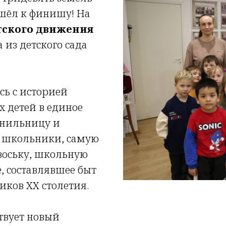
ишёл к финишу! На
тского движения
из детского сада
ь с историей
 детей в единое
ернильницу и
и школьники, самую
воську, школьную
, составлявшее быт
ков ХХ столетия.
твует новый