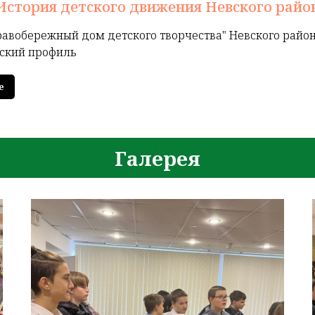
История детского движения Невского райо
равобережный дом детского творчества" Невского район
ский профиль
е
Галерея