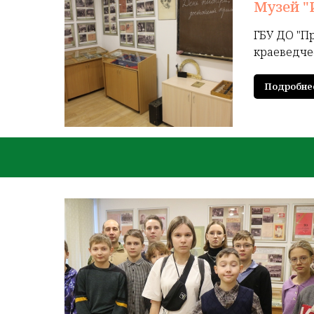
Музей "
ГБУ ДО "П
краеведче
Подробне