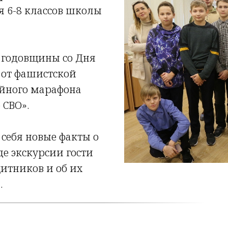
я 6-8 классов школы
й годовщины со Дня
 от фашистской
ейного марафона
 СВО».
себя новые факты о
е экскурсии гости
итников и об их
.